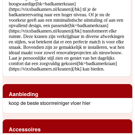
hoogwaardige[bk=badkamerkraan]
(https://vixxbadkamers.nl/kranen)[/bk] til je de
badkamerervaring naar een hoger niveau. Of je nu de
voorkeur geeft aan een minimalistische uitstraling of aan een
opvallend design, een passende[bk=badkamerkraan]
(https://vixxbadkamers.nl/kranen)[/bk] transformeert elke
ruimte. Deze kranen zijn verkrijgbaar in diverse afwerkingen
en stijlen, wat betekent dat er een perfecte match is voor elke
smaak. Bovendien zijn ze gemakkelijk te installeren, wat hen
ideaal maakt voor zowel renovatieprojecten als nieuwbouw.
Laat je persoonlijke stijl zien en geniet van het dagelijks
comfort dat een zorgvuldig gekozen[bk=badkamerkraan]
(https://vixxbadkamers.nl/kranen)[/bk] kan bieden.
Aanbieding
koop de beste stoomreiniger vloer hier
Accessoires