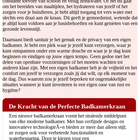
constante toevoer van schoon en veilig drinkwater. Of het nu gaat
om het bereiden van maaltijden, het hydrateren van jezelf of het
zorgen voor je huisdieren, je hebt altijd toegang tot vers water met
slechts een draai aan de kraan. Dit geeft je gemoedsrust, wetende dat
je altijd kunt voldoen aan je basisbehoeften en kunt genieten van een
gezonde levensstijl.
Daarnaast biedt sanitair je het gemak en de privacy van een eigen
badkamer. Je hebt een plek waar je jezelf kunt verzorgen, waar je
kunt ontspannen onder een warme douche en waar je je dag kunt
beginnen en eindigen op jouw eigen tempo. Geen gedoe met het
delen van openbare voorzieningen of het moeten wachten tot
anderen klaar zijn. Met een eigen badkamer heb je de vrijheid en het
comfort om jezelf te verzorgen zoals jij dat wilt, op elk moment van
de dag. Dus waarom zou je jezelf beperken tot ongemakkelijke
situaties wanneer je kunt investeren in een eigen oase van rust en
hygiëne?
De Kracht van de Perfecte Badkamerkraan
Een nieuwe badkamerkraan vormt het stralende middelpunt
van elke moderne badkamer. Met hun verfijnde designs en
innovatieve technologieÃ«n bieden ze meer dan alleen stijl;
ze zorgen ook voor verbeterde functionaliteit en
waterbesparing. Door te kiezen voor een